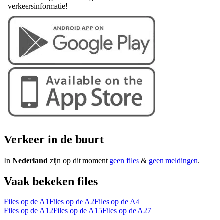
verkeersinformatie!
Verkeer in de buurt
In
Nederland
zijn op dit moment
geen files
&
geen meldingen
.
Vaak bekeken files
Files op de A1
Files op de A2
Files op de A4
Files op de A12
Files op de A15
Files op de A27