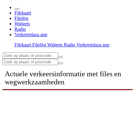
Filekaart
Filelijst
Widgets
Radio
Verkeerplaza app
Filekaart
Filelijst
Widgets
Radio
Verkeerplaza app
Actuele verkeersinformatie met files en
wegwerkzaamheden