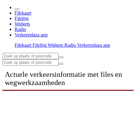
Filekaart
Filelijst
Widgets
Radio
Verkeerplaza app
Filekaart
Filelijst
Widgets
Radio
Verkeerplaza app
Actuele verkeersinformatie met files en
wegwerkzaamheden