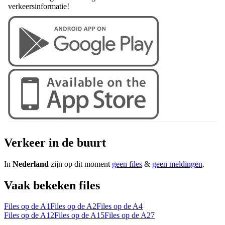
verkeersinformatie!
Verkeer in de buurt
In
Nederland
zijn op dit moment
geen files
&
geen meldingen
.
Vaak bekeken files
Files op de A1
Files op de A2
Files op de A4
Files op de A12
Files op de A15
Files op de A27