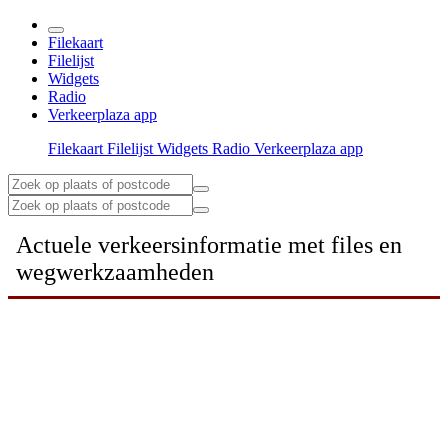
Filekaart
Filelijst
Widgets
Radio
Verkeerplaza app
Filekaart
Filelijst
Widgets
Radio
Verkeerplaza app
Actuele verkeersinformatie met files en
wegwerkzaamheden