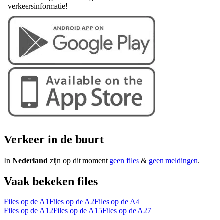
verkeersinformatie!
Verkeer in de buurt
In
Nederland
zijn op dit moment
geen files
&
geen meldingen
.
Vaak bekeken files
Files op de A1
Files op de A2
Files op de A4
Files op de A12
Files op de A15
Files op de A27