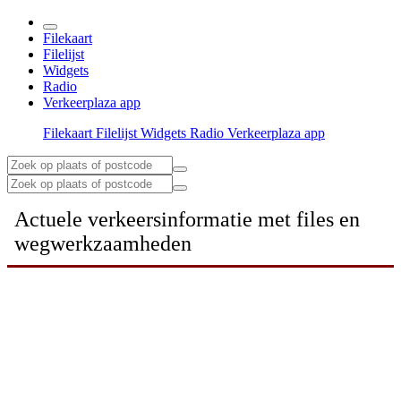
Filekaart
Filelijst
Widgets
Radio
Verkeerplaza app
Filekaart
Filelijst
Widgets
Radio
Verkeerplaza app
Actuele verkeersinformatie met files en
wegwerkzaamheden