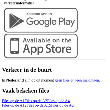
verkeersinformatie!
Verkeer in de buurt
In
Nederland
zijn op dit moment
geen files
&
geen meldingen
.
Vaak bekeken files
Files op de A1
Files op de A2
Files op de A4
Files op de A12
Files op de A15
Files op de A27