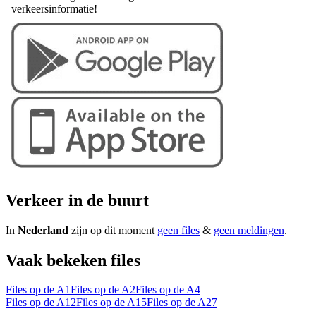
verkeersinformatie!
Verkeer in de buurt
In
Nederland
zijn op dit moment
geen files
&
geen meldingen
.
Vaak bekeken files
Files op de A1
Files op de A2
Files op de A4
Files op de A12
Files op de A15
Files op de A27