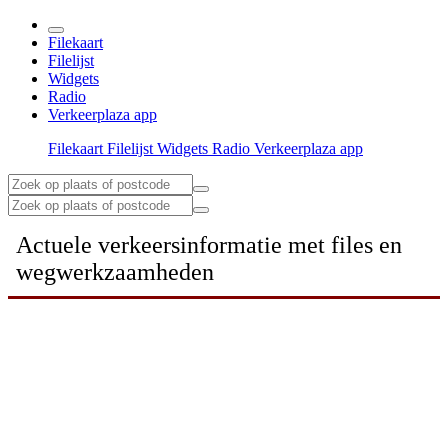
Filekaart
Filelijst
Widgets
Radio
Verkeerplaza app
Filekaart
Filelijst
Widgets
Radio
Verkeerplaza app
Actuele verkeersinformatie met files en
wegwerkzaamheden