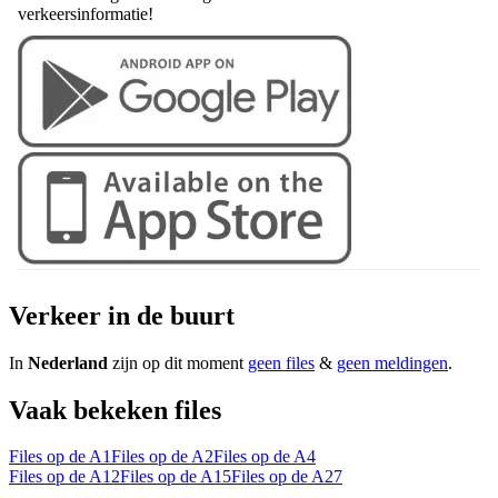
verkeersinformatie!
Verkeer in de buurt
In
Nederland
zijn op dit moment
geen files
&
geen meldingen
.
Vaak bekeken files
Files op de A1
Files op de A2
Files op de A4
Files op de A12
Files op de A15
Files op de A27