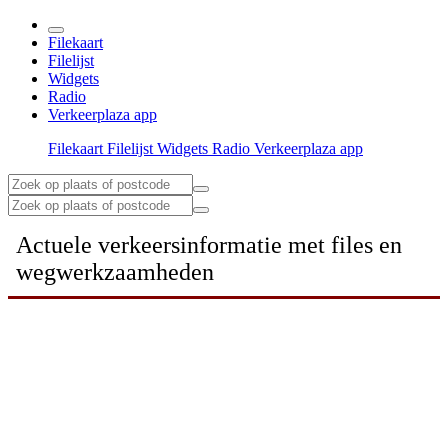
Filekaart
Filelijst
Widgets
Radio
Verkeerplaza app
Filekaart
Filelijst
Widgets
Radio
Verkeerplaza app
Actuele verkeersinformatie met files en
wegwerkzaamheden