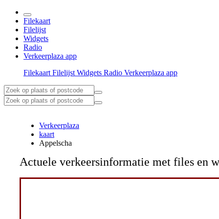
Filekaart
Filelijst
Widgets
Radio
Verkeerplaza app
Filekaart
Filelijst
Widgets
Radio
Verkeerplaza app
Verkeerplaza
kaart
Appelscha
Actuele verkeersinformatie met files e