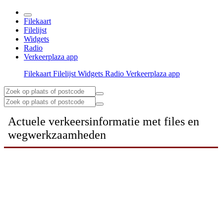
Filekaart
Filelijst
Widgets
Radio
Verkeerplaza app
Filekaart
Filelijst
Widgets
Radio
Verkeerplaza app
Actuele verkeersinformatie met files en
wegwerkzaamheden