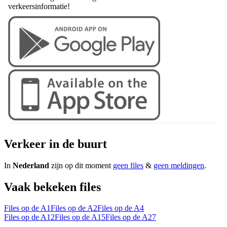
verkeersinformatie!
Verkeer in de buurt
In
Nederland
zijn op dit moment
geen files
&
geen meldingen
.
Vaak bekeken files
Files op de A1
Files op de A2
Files op de A4
Files op de A12
Files op de A15
Files op de A27