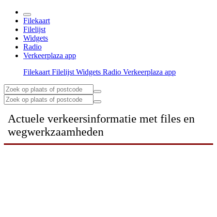
Filekaart
Filelijst
Widgets
Radio
Verkeerplaza app
Filekaart
Filelijst
Widgets
Radio
Verkeerplaza app
Actuele verkeersinformatie met files en
wegwerkzaamheden