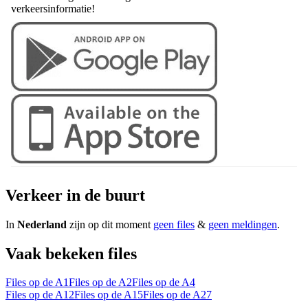
verkeersinformatie!
Verkeer in de buurt
In
Nederland
zijn op dit moment
geen files
&
geen meldingen
.
Vaak bekeken files
Files op de A1
Files op de A2
Files op de A4
Files op de A12
Files op de A15
Files op de A27