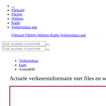
Filekaart
Filelijst
Widgets
Radio
Verkeerplaza app
Filekaart
Filelijst
Widgets
Radio
Verkeerplaza app
Verkeerplaza
kaart
Assendelft
Actuele verkeersinformatie met files e