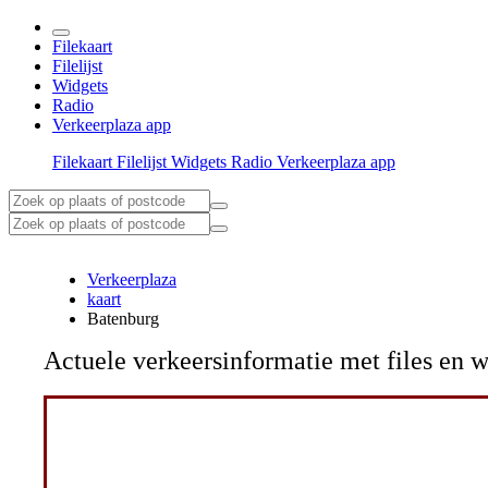
Filekaart
Filelijst
Widgets
Radio
Verkeerplaza app
Filekaart
Filelijst
Widgets
Radio
Verkeerplaza app
Verkeerplaza
kaart
Batenburg
Actuele verkeersinformatie met files e