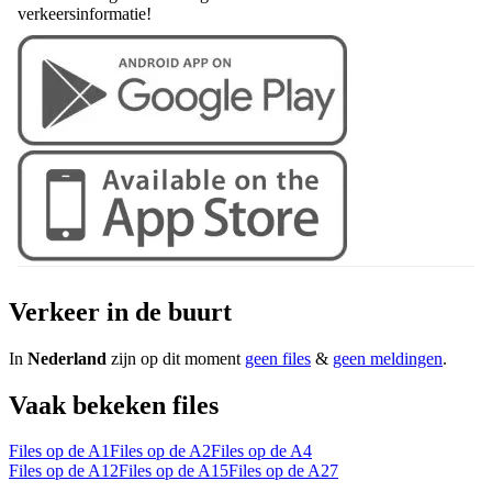
verkeersinformatie!
Verkeer in de buurt
In
Nederland
zijn op dit moment
geen files
&
geen meldingen
.
Vaak bekeken files
Files op de A1
Files op de A2
Files op de A4
Files op de A12
Files op de A15
Files op de A27