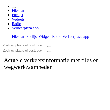
Filekaart
Filelijst
Widgets
Radio
Verkeerplaza app
Filekaart
Filelijst
Widgets
Radio
Verkeerplaza app
Actuele verkeersinformatie met files en
wegwerkzaamheden