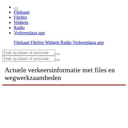
Filekaart
Filelijst
Widgets
Radio
Verkeerplaza app
Filekaart
Filelijst
Widgets
Radio
Verkeerplaza app
Actuele verkeersinformatie met files en
wegwerkzaamheden