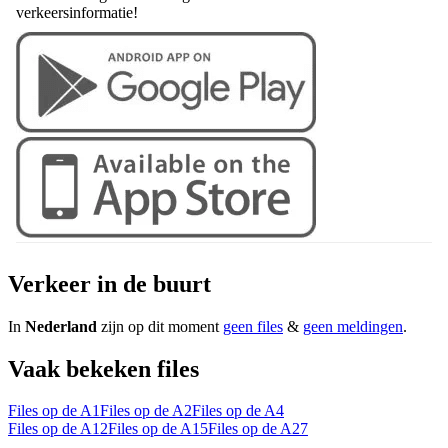
verkeersinformatie!
Verkeer in de buurt
In
Nederland
zijn op dit moment
geen files
&
geen meldingen
.
Vaak bekeken files
Files op de A1
Files op de A2
Files op de A4
Files op de A12
Files op de A15
Files op de A27