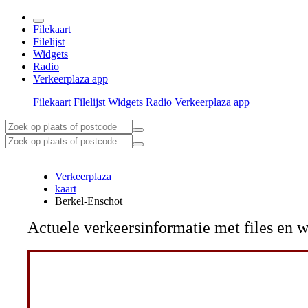
Filekaart
Filelijst
Widgets
Radio
Verkeerplaza app
Filekaart
Filelijst
Widgets
Radio
Verkeerplaza app
Verkeerplaza
kaart
Berkel-Enschot
Actuele verkeersinformatie met files e