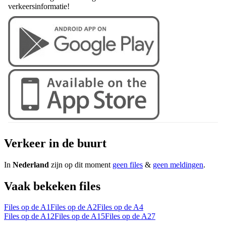
verkeersinformatie!
Verkeer in de buurt
In
Nederland
zijn op dit moment
geen files
&
geen meldingen
.
Vaak bekeken files
Files op de A1
Files op de A2
Files op de A4
Files op de A12
Files op de A15
Files op de A27