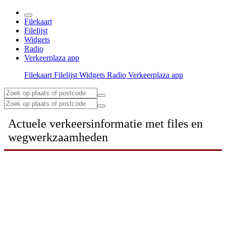
Filekaart
Filelijst
Widgets
Radio
Verkeerplaza app
Filekaart
Filelijst
Widgets
Radio
Verkeerplaza app
Actuele verkeersinformatie met files en
wegwerkzaamheden