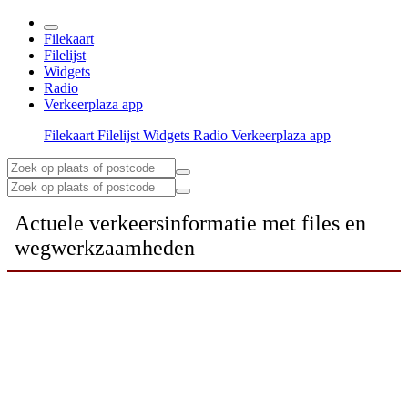
Filekaart
Filelijst
Widgets
Radio
Verkeerplaza app
Filekaart
Filelijst
Widgets
Radio
Verkeerplaza app
Actuele verkeersinformatie met files en
wegwerkzaamheden