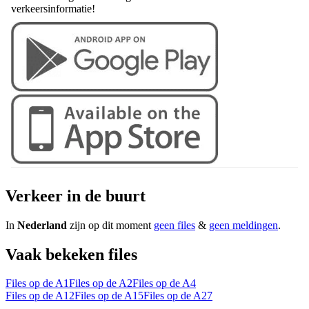
verkeersinformatie!
Verkeer in de buurt
In
Nederland
zijn op dit moment
geen files
&
geen meldingen
.
Vaak bekeken files
Files op de A1
Files op de A2
Files op de A4
Files op de A12
Files op de A15
Files op de A27