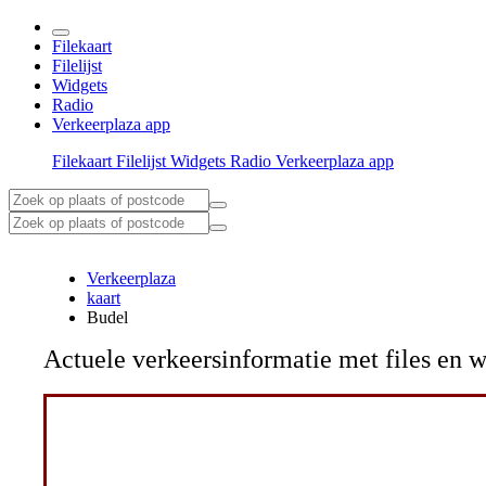
Filekaart
Filelijst
Widgets
Radio
Verkeerplaza app
Filekaart
Filelijst
Widgets
Radio
Verkeerplaza app
Verkeerplaza
kaart
Budel
Actuele verkeersinformatie met files e