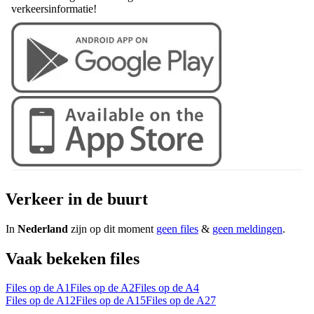
verkeersinformatie!
Verkeer in de buurt
In
Nederland
zijn op dit moment
geen files
&
geen meldingen
.
Vaak bekeken files
Files op de A1
Files op de A2
Files op de A4
Files op de A12
Files op de A15
Files op de A27