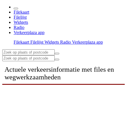
Filekaart
Filelijst
Widgets
Radio
Verkeerplaza app
Filekaart
Filelijst
Widgets
Radio
Verkeerplaza app
Actuele verkeersinformatie met files en
wegwerkzaamheden