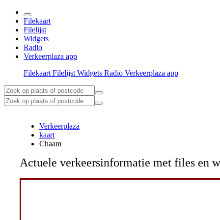
Filekaart
Filelijst
Widgets
Radio
Verkeerplaza app
Filekaart
Filelijst
Widgets
Radio
Verkeerplaza app
Verkeerplaza
kaart
Chaam
Actuele verkeersinformatie met files e