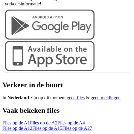
verkeersinformatie!
Verkeer in de buurt
In
Nederland
zijn op dit moment
geen files
&
geen meldingen
.
Vaak bekeken files
Files op de A1
Files op de A2
Files op de A4
Files op de A12
Files op de A15
Files op de A27