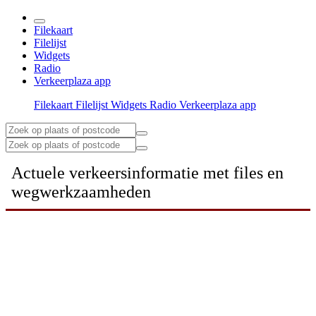
Filekaart
Filelijst
Widgets
Radio
Verkeerplaza app
Filekaart
Filelijst
Widgets
Radio
Verkeerplaza app
Actuele verkeersinformatie met files en
wegwerkzaamheden