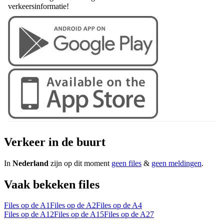
verkeersinformatie!
Verkeer in de buurt
In
Nederland
zijn op dit moment
geen files
&
geen meldingen
.
Vaak bekeken files
Files op de A1
Files op de A2
Files op de A4
Files op de A12
Files op de A15
Files op de A27