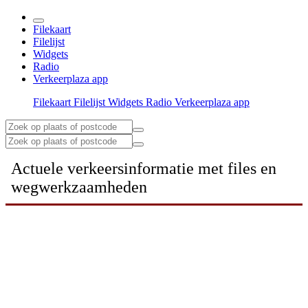
Filekaart
Filelijst
Widgets
Radio
Verkeerplaza app
Filekaart
Filelijst
Widgets
Radio
Verkeerplaza app
Actuele verkeersinformatie met files en
wegwerkzaamheden