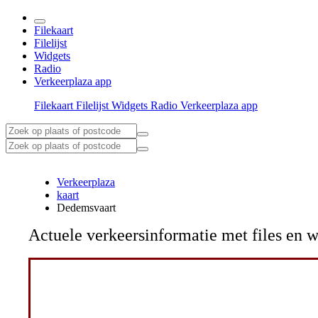
Filekaart
Filelijst
Widgets
Radio
Verkeerplaza app
Filekaart
Filelijst
Widgets
Radio
Verkeerplaza app
Verkeerplaza
kaart
Dedemsvaart
Actuele verkeersinformatie met files e