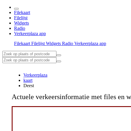
Filekaart
Filelijst
Widgets
Radio
Verkeerplaza app
Filekaart
Filelijst
Widgets
Radio
Verkeerplaza app
Verkeerplaza
kaart
Deest
Actuele verkeersinformatie met files e