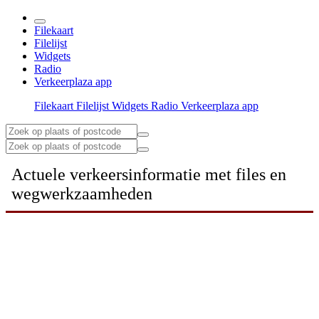
Filekaart
Filelijst
Widgets
Radio
Verkeerplaza app
Filekaart
Filelijst
Widgets
Radio
Verkeerplaza app
Actuele verkeersinformatie met files en
wegwerkzaamheden