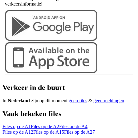
verkeersinformatie!
Verkeer in de buurt
In
Nederland
zijn op dit moment
geen files
&
geen meldingen
.
Vaak bekeken files
Files op de A1
Files op de A2
Files op de A4
Files op de A12
Files op de A15
Files op de A27