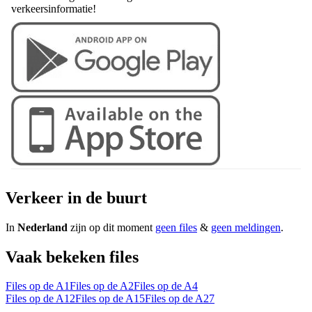
verkeersinformatie!
Verkeer in de buurt
In
Nederland
zijn op dit moment
geen files
&
geen meldingen
.
Vaak bekeken files
Files op de A1
Files op de A2
Files op de A4
Files op de A12
Files op de A15
Files op de A27