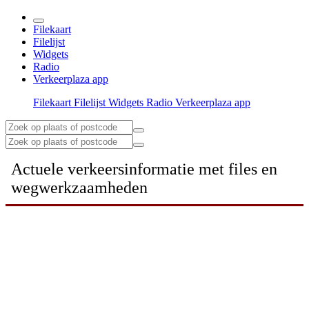
Filekaart
Filelijst
Widgets
Radio
Verkeerplaza app
Filekaart
Filelijst
Widgets
Radio
Verkeerplaza app
Actuele verkeersinformatie met files en
wegwerkzaamheden