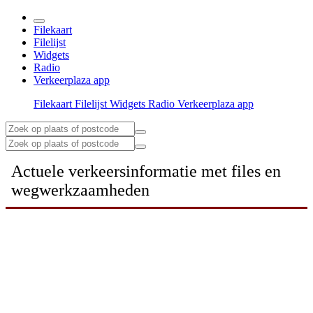
Filekaart
Filelijst
Widgets
Radio
Verkeerplaza app
Filekaart
Filelijst
Widgets
Radio
Verkeerplaza app
Actuele verkeersinformatie met files en
wegwerkzaamheden