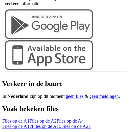
verkeersinformatie!
Verkeer in de buurt
In
Nederland
zijn op dit moment
geen files
&
geen meldingen
.
Vaak bekeken files
Files op de A1
Files op de A2
Files op de A4
Files op de A12
Files op de A15
Files op de A27