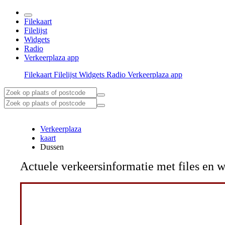
Filekaart
Filelijst
Widgets
Radio
Verkeerplaza app
Filekaart
Filelijst
Widgets
Radio
Verkeerplaza app
Verkeerplaza
kaart
Dussen
Actuele verkeersinformatie met files e