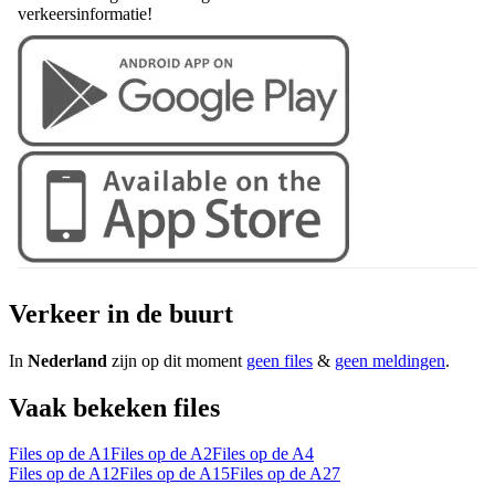
verkeersinformatie!
Verkeer in de buurt
In
Nederland
zijn op dit moment
geen files
&
geen meldingen
.
Vaak bekeken files
Files op de A1
Files op de A2
Files op de A4
Files op de A12
Files op de A15
Files op de A27