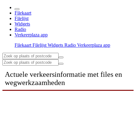
Filekaart
Filelijst
Widgets
Radio
Verkeerplaza app
Filekaart
Filelijst
Widgets
Radio
Verkeerplaza app
Actuele verkeersinformatie met files en
wegwerkzaamheden