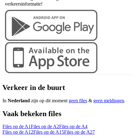
verkeersinformatie!
Verkeer in de buurt
In
Nederland
zijn op dit moment
geen files
&
geen meldingen
.
Vaak bekeken files
Files op de A1
Files op de A2
Files op de A4
Files op de A12
Files op de A15
Files op de A27