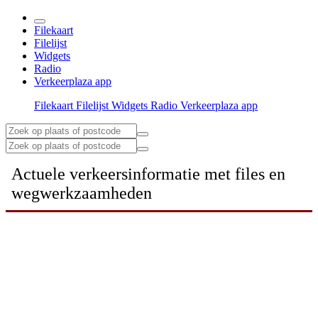
Filekaart
Filelijst
Widgets
Radio
Verkeerplaza app
Filekaart
Filelijst
Widgets
Radio
Verkeerplaza app
Actuele verkeersinformatie met files en
wegwerkzaamheden