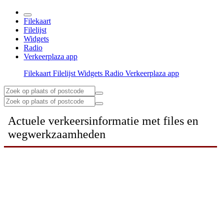
Filekaart
Filelijst
Widgets
Radio
Verkeerplaza app
Filekaart
Filelijst
Widgets
Radio
Verkeerplaza app
Actuele verkeersinformatie met files en
wegwerkzaamheden