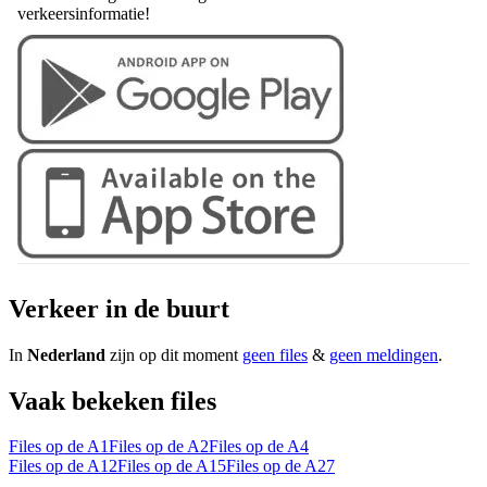
verkeersinformatie!
Verkeer in de buurt
In
Nederland
zijn op dit moment
geen files
&
geen meldingen
.
Vaak bekeken files
Files op de A1
Files op de A2
Files op de A4
Files op de A12
Files op de A15
Files op de A27