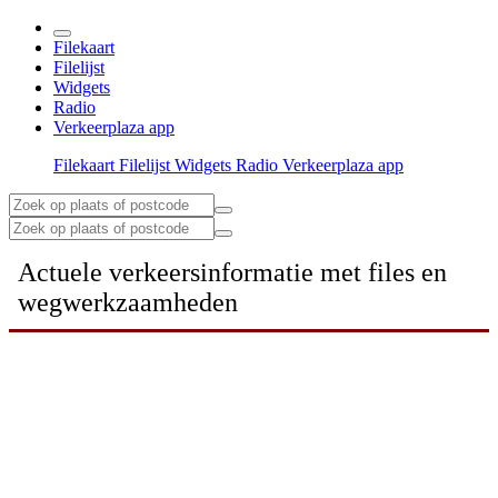
Filekaart
Filelijst
Widgets
Radio
Verkeerplaza app
Filekaart
Filelijst
Widgets
Radio
Verkeerplaza app
Actuele verkeersinformatie met files en
wegwerkzaamheden