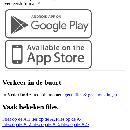
verkeersinformatie!
Verkeer in de buurt
In
Nederland
zijn op dit moment
geen files
&
geen meldingen
.
Vaak bekeken files
Files op de A1
Files op de A2
Files op de A4
Files op de A12
Files op de A15
Files op de A27