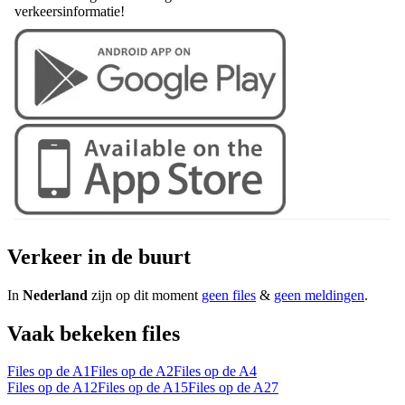
verkeersinformatie!
Verkeer in de buurt
In
Nederland
zijn op dit moment
geen files
&
geen meldingen
.
Vaak bekeken files
Files op de A1
Files op de A2
Files op de A4
Files op de A12
Files op de A15
Files op de A27