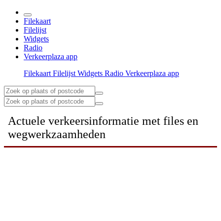
Filekaart
Filelijst
Widgets
Radio
Verkeerplaza app
Filekaart
Filelijst
Widgets
Radio
Verkeerplaza app
Actuele verkeersinformatie met files en
wegwerkzaamheden