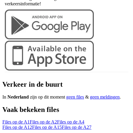
verkeersinformatie!
Verkeer in de buurt
In
Nederland
zijn op dit moment
geen files
&
geen meldingen
.
Vaak bekeken files
Files op de A1
Files op de A2
Files op de A4
Files op de A12
Files op de A15
Files op de A27