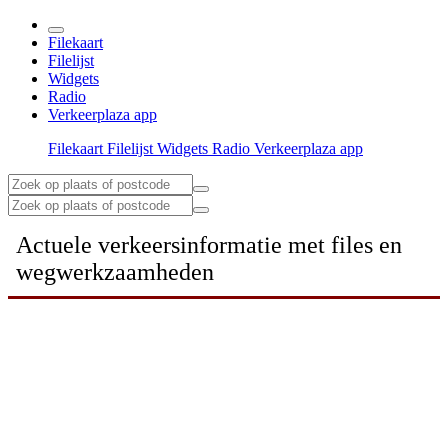
Filekaart
Filelijst
Widgets
Radio
Verkeerplaza app
Filekaart
Filelijst
Widgets
Radio
Verkeerplaza app
Actuele verkeersinformatie met files en
wegwerkzaamheden