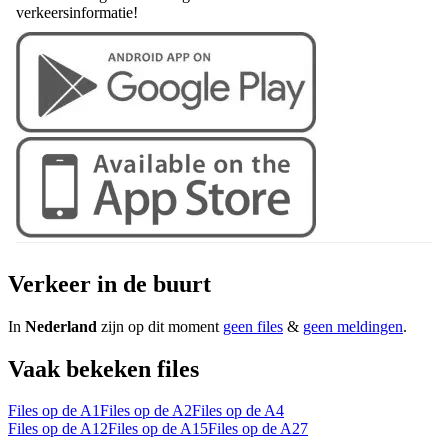
verkeersinformatie!
Verkeer in de buurt
In
Nederland
zijn op dit moment
geen files
&
geen meldingen
.
Vaak bekeken files
Files op de A1
Files op de A2
Files op de A4
Files op de A12
Files op de A15
Files op de A27