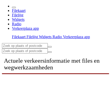
Filekaart
Filelijst
Widgets
Radio
Verkeerplaza app
Filekaart
Filelijst
Widgets
Radio
Verkeerplaza app
Actuele verkeersinformatie met files en
wegwerkzaamheden