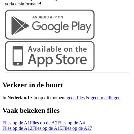
verkeersinformatie!
Verkeer in de buurt
In
Nederland
zijn op dit moment
geen files
&
geen meldingen
.
Vaak bekeken files
Files op de A1
Files op de A2
Files op de A4
Files op de A12
Files op de A15
Files op de A27