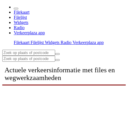
Filekaart
Filelijst
Widgets
Radio
Verkeerplaza app
Filekaart
Filelijst
Widgets
Radio
Verkeerplaza app
Actuele verkeersinformatie met files en
wegwerkzaamheden