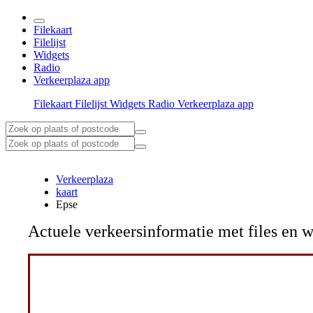
Filekaart
Filelijst
Widgets
Radio
Verkeerplaza app
Filekaart
Filelijst
Widgets
Radio
Verkeerplaza app
Verkeerplaza
kaart
Epse
Actuele verkeersinformatie met files e