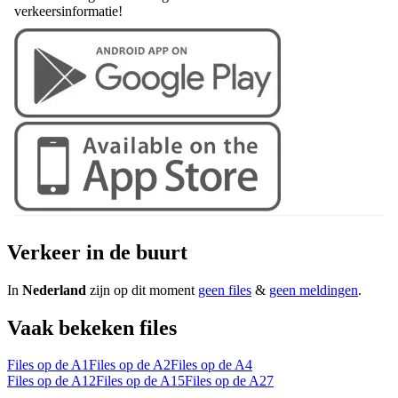
verkeersinformatie!
Verkeer in de buurt
In
Nederland
zijn op dit moment
geen files
&
geen meldingen
.
Vaak bekeken files
Files op de A1
Files op de A2
Files op de A4
Files op de A12
Files op de A15
Files op de A27