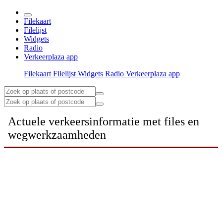
Filekaart
Filelijst
Widgets
Radio
Verkeerplaza app
Filekaart
Filelijst
Widgets
Radio
Verkeerplaza app
Actuele verkeersinformatie met files en
wegwerkzaamheden