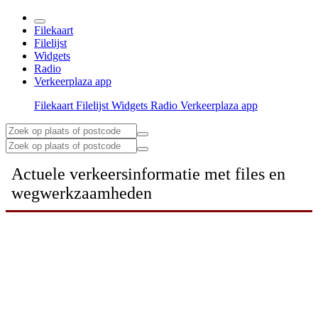
Filekaart
Filelijst
Widgets
Radio
Verkeerplaza app
Filekaart
Filelijst
Widgets
Radio
Verkeerplaza app
Actuele verkeersinformatie met files en
wegwerkzaamheden