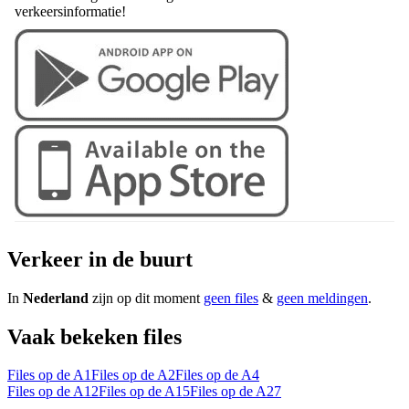
verkeersinformatie!
Verkeer in de buurt
In
Nederland
zijn op dit moment
geen files
&
geen meldingen
.
Vaak bekeken files
Files op de A1
Files op de A2
Files op de A4
Files op de A12
Files op de A15
Files op de A27