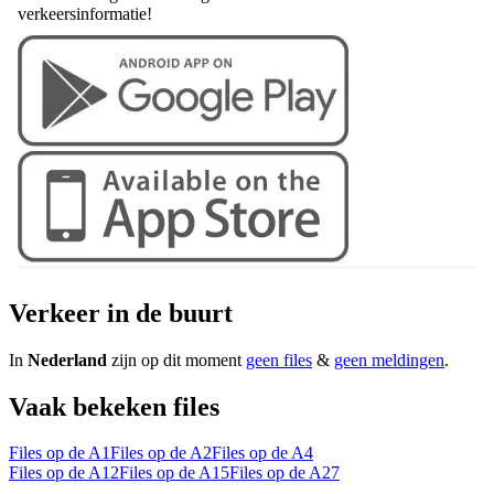
verkeersinformatie!
Verkeer in de buurt
In
Nederland
zijn op dit moment
geen files
&
geen meldingen
.
Vaak bekeken files
Files op de A1
Files op de A2
Files op de A4
Files op de A12
Files op de A15
Files op de A27