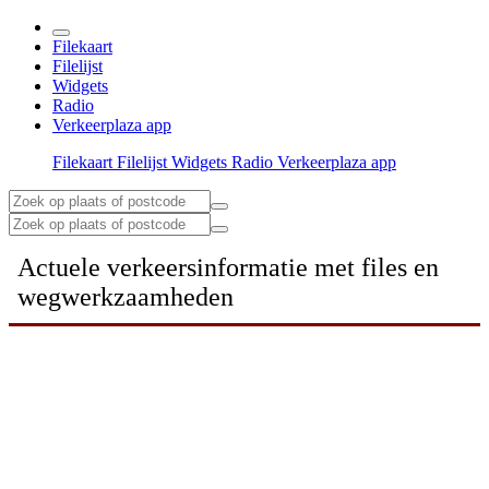
Filekaart
Filelijst
Widgets
Radio
Verkeerplaza app
Filekaart
Filelijst
Widgets
Radio
Verkeerplaza app
Actuele verkeersinformatie met files en
wegwerkzaamheden