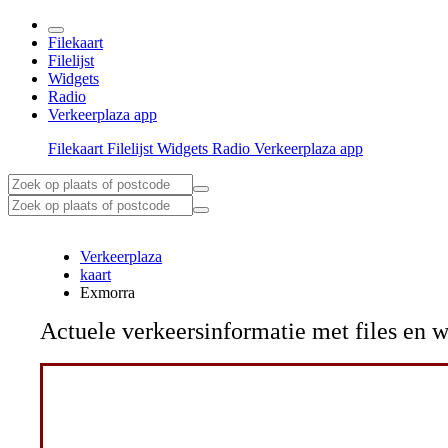
Filekaart
Filelijst
Widgets
Radio
Verkeerplaza app
Filekaart
Filelijst
Widgets
Radio
Verkeerplaza app
Verkeerplaza
kaart
Exmorra
Actuele verkeersinformatie met files e