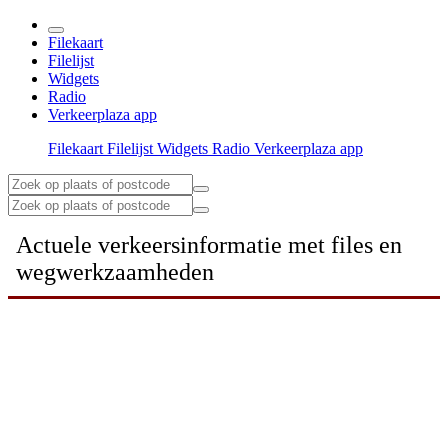
Filekaart
Filelijst
Widgets
Radio
Verkeerplaza app
Filekaart
Filelijst
Widgets
Radio
Verkeerplaza app
Actuele verkeersinformatie met files en
wegwerkzaamheden