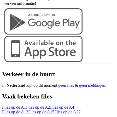
verkeersinformatie!
Verkeer in de buurt
In
Nederland
zijn op dit moment
geen files
&
geen meldingen
.
Vaak bekeken files
Files op de A1
Files op de A2
Files op de A4
Files op de A12
Files op de A15
Files op de A27