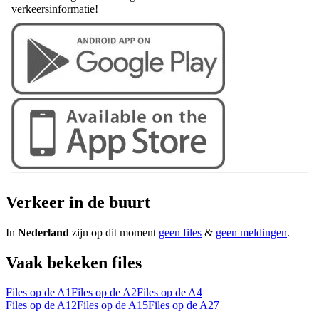
verkeersinformatie!
Verkeer in de buurt
In
Nederland
zijn op dit moment
geen files
&
geen meldingen
.
Vaak bekeken files
Files op de A1
Files op de A2
Files op de A4
Files op de A12
Files op de A15
Files op de A27