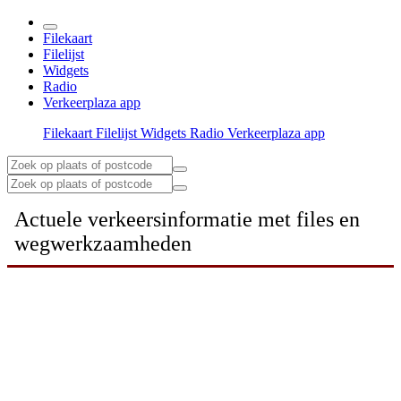
Filekaart
Filelijst
Widgets
Radio
Verkeerplaza app
Filekaart
Filelijst
Widgets
Radio
Verkeerplaza app
Actuele verkeersinformatie met files en
wegwerkzaamheden