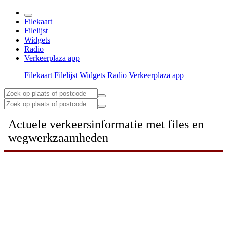
Filekaart
Filelijst
Widgets
Radio
Verkeerplaza app
Filekaart
Filelijst
Widgets
Radio
Verkeerplaza app
Actuele verkeersinformatie met files en
wegwerkzaamheden