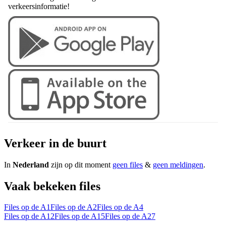
verkeersinformatie!
Verkeer in de buurt
In
Nederland
zijn op dit moment
geen files
&
geen meldingen
.
Vaak bekeken files
Files op de A1
Files op de A2
Files op de A4
Files op de A12
Files op de A15
Files op de A27