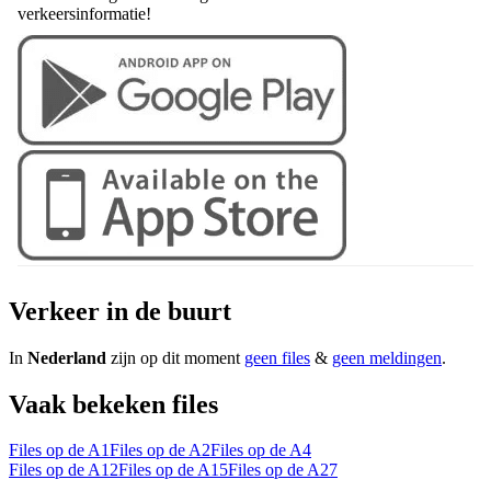
verkeersinformatie!
Verkeer in de buurt
In
Nederland
zijn op dit moment
geen files
&
geen meldingen
.
Vaak bekeken files
Files op de A1
Files op de A2
Files op de A4
Files op de A12
Files op de A15
Files op de A27