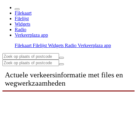
Filekaart
Filelijst
Widgets
Radio
Verkeerplaza app
Filekaart
Filelijst
Widgets
Radio
Verkeerplaza app
Actuele verkeersinformatie met files en
wegwerkzaamheden