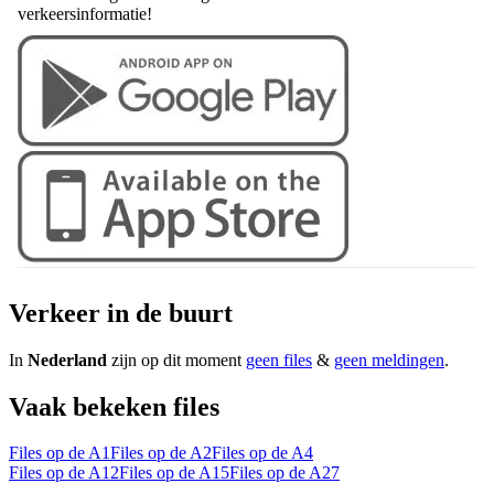
verkeersinformatie!
Verkeer in de buurt
In
Nederland
zijn op dit moment
geen files
&
geen meldingen
.
Vaak bekeken files
Files op de A1
Files op de A2
Files op de A4
Files op de A12
Files op de A15
Files op de A27