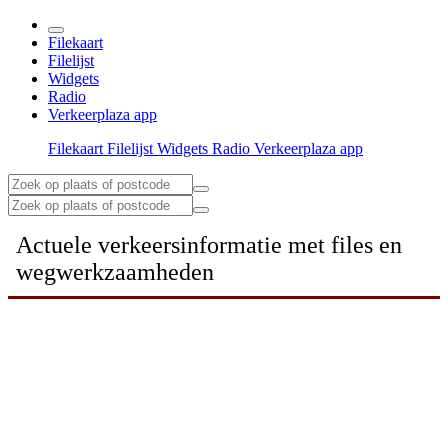
Filekaart
Filelijst
Widgets
Radio
Verkeerplaza app
Filekaart
Filelijst
Widgets
Radio
Verkeerplaza app
Actuele verkeersinformatie met files en
wegwerkzaamheden