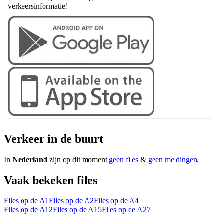
verkeersinformatie!
Verkeer in de buurt
In
Nederland
zijn op dit moment
geen files
&
geen meldingen
.
Vaak bekeken files
Files op de A1
Files op de A2
Files op de A4
Files op de A12
Files op de A15
Files op de A27