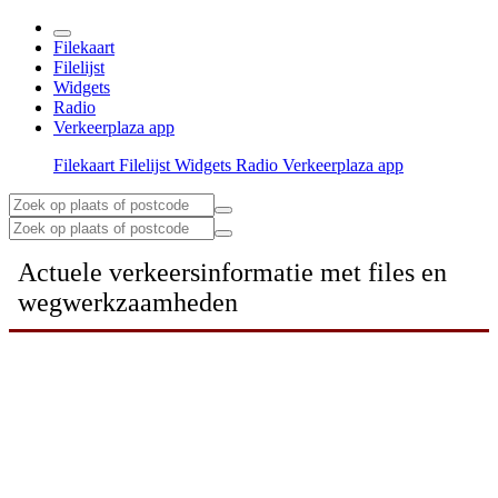
Filekaart
Filelijst
Widgets
Radio
Verkeerplaza app
Filekaart
Filelijst
Widgets
Radio
Verkeerplaza app
Actuele verkeersinformatie met files en
wegwerkzaamheden