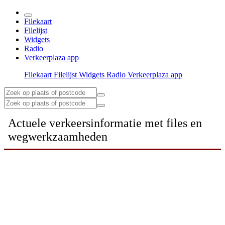
Filekaart
Filelijst
Widgets
Radio
Verkeerplaza app
Filekaart
Filelijst
Widgets
Radio
Verkeerplaza app
Actuele verkeersinformatie met files en
wegwerkzaamheden