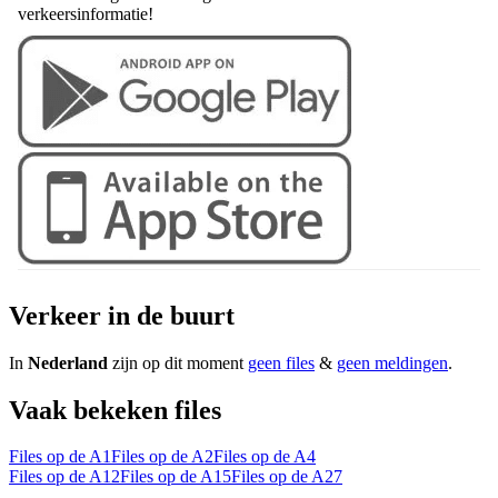
verkeersinformatie!
Verkeer in de buurt
In
Nederland
zijn op dit moment
geen files
&
geen meldingen
.
Vaak bekeken files
Files op de A1
Files op de A2
Files op de A4
Files op de A12
Files op de A15
Files op de A27