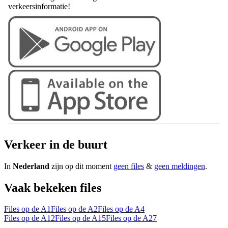
verkeersinformatie!
Verkeer in de buurt
In
Nederland
zijn op dit moment
geen files
&
geen meldingen
.
Vaak bekeken files
Files op de A1
Files op de A2
Files op de A4
Files op de A12
Files op de A15
Files op de A27