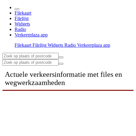
Filekaart
Filelijst
Widgets
Radio
Verkeerplaza app
Filekaart
Filelijst
Widgets
Radio
Verkeerplaza app
Actuele verkeersinformatie met files en
wegwerkzaamheden