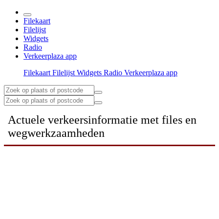
Filekaart
Filelijst
Widgets
Radio
Verkeerplaza app
Filekaart
Filelijst
Widgets
Radio
Verkeerplaza app
Actuele verkeersinformatie met files en
wegwerkzaamheden