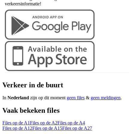
verkeersinformatie!
Verkeer in de buurt
In
Nederland
zijn op dit moment
geen files
&
geen meldingen
.
Vaak bekeken files
Files op de A1
Files op de A2
Files op de A4
Files op de A12
Files op de A15
Files op de A27