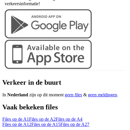
verkeersinformatie!
Verkeer in de buurt
In
Nederland
zijn op dit moment
geen files
&
geen meldingen
.
Vaak bekeken files
Files op de A1
Files op de A2
Files op de A4
Files op de A12
Files op de A15
Files op de A27