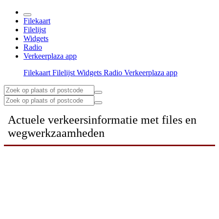
Filekaart
Filelijst
Widgets
Radio
Verkeerplaza app
Filekaart
Filelijst
Widgets
Radio
Verkeerplaza app
Actuele verkeersinformatie met files en
wegwerkzaamheden